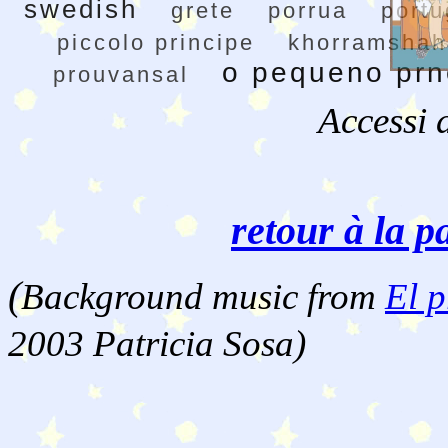
swedish
grete
porrua
port
piccolo principe
khorramshah
o pequeno prn
prouvansal
Accessi 
retour à la p
(
Background music from
El p
2003 Patricia Sosa)