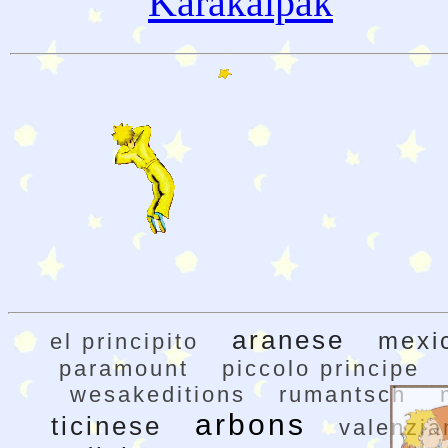
Karakalpak
aranese
mexi
el principito
paramount
piccolo principe
wesakeditions
rumantsch
arbons
ticinese
valenzia