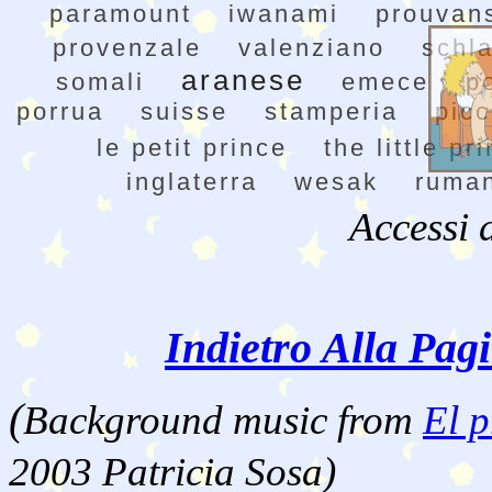
paramount
iwanami
prouvan
provenzale
valenziano
schla
aranese
somali
emece
p
porrua
suisse
stamperia
picc
le petit prince
the little pr
inglaterra
wesak
ruma
Accessi 
Indietro Alla Pag
(
Background music from
El p
2003 Patricia Sosa)