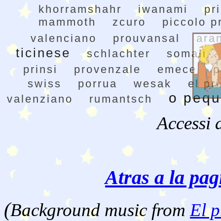
khorramshahr
iwanami
pr
mammoth
zcuro
piccolo p
valenciano
prouvansal
ara
ticinese
schlachter
somali
prinsi
provenzale
emece
p
swiss
porrua
wesak
el pr
o pequ
valenziano
rumantsch
Accessi 
Atras a la pag
(
Background music from
El p