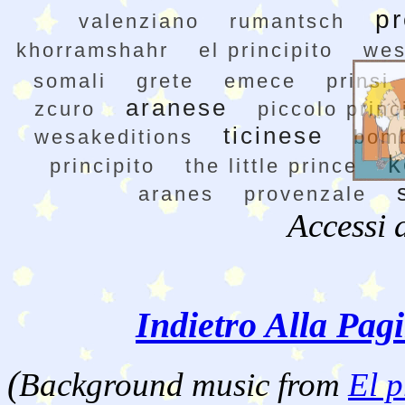
p
valenziano
rumantsch
khorramshahr
el principito
wes
somali
grete
emece
prinsi
aranese
zcuro
piccolo princ
ticinese
wesakeditions
bomb
k
principito
the little prince
aranes
provenzale
Accessi 
Indietro Alla Pag
(
Background music from
El p