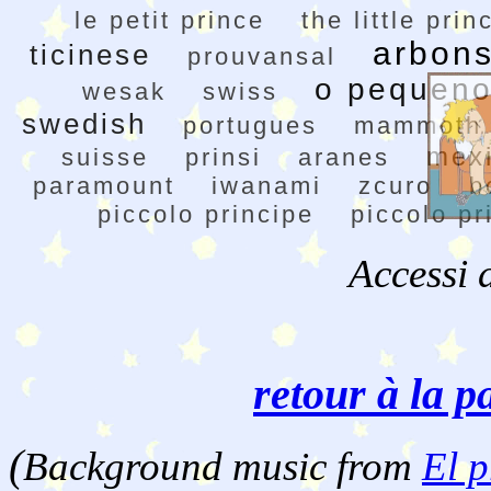
le petit prince
the little prin
arbon
ticinese
prouvansal
o pequeno
wesak
swiss
swedish
portugues
mammoth
mex
suisse
prinsi
aranes
paramount
iwanami
zcuro
b
piccolo principe
piccolo pr
Accessi 
retour à la p
(
Background music from
El p